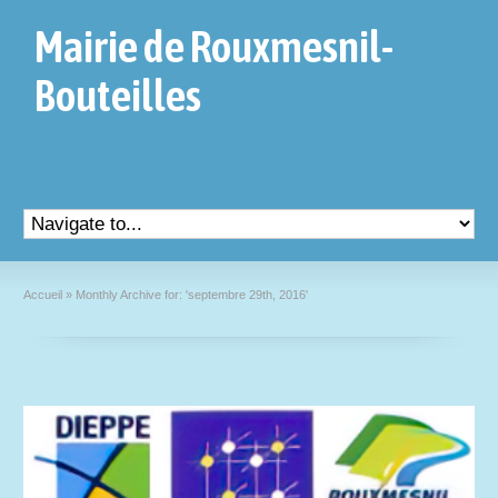
Mairie de Rouxmesnil-
Bouteilles
Accueil
»
Monthly Archive for: 'septembre 29th, 2016'