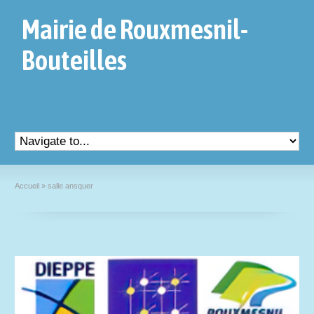
Mairie de Rouxmesnil-
Bouteilles
Accueil
»
salle ansquer