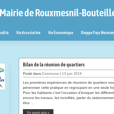
Mairie de Rouxmesnil-Bouteill
palité
Vie Associative
Vie Économique
Dieppe Pays Norma
Bilan de la réunion de quartiers
Posté dans:
Commune
|
13 juin 2019
Les premières expériences de réunions de quartiers nous 
pérenniser cette pratique en regroupant en une seule fo
Pour les habitants c’est l’occasion d’évoquer les différen
encore les travaux, les incivilités, parler du stationneme
élus …
En savoir plus »