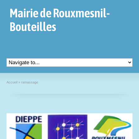
Mairie de Rouxmesnil-
Bouteilles
Accueil
»
ramassage