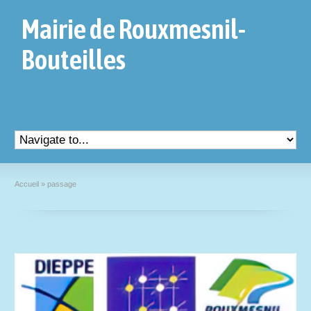
Mairie de Rouxmesnil-
Bouteilles
Accueil
»
passage