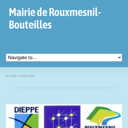
Mairie de Rouxmesnil-
Bouteilles
Accueil
»
multimédia