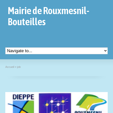
Mairie de Rouxmesnil-
Bouteilles
Accueil
»
job