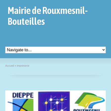
Mairie de Rouxmesnil-
Bouteilles
Accueil
»
imprimerie