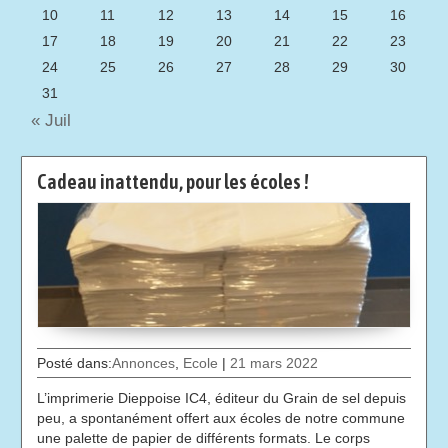
10
11
12
13
14
15
16
17
18
19
20
21
22
23
24
25
26
27
28
29
30
31
« Juil
Cadeau inattendu, pour les écoles !
Posté dans:
Annonces
,
Ecole
|
21 mars 2022
L’imprimerie Dieppoise IC4, éditeur du Grain de sel depuis
peu, a spontanément offert aux écoles de notre commune
une palette de papier de différents formats. Le corps