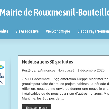
Mairie de Rouxmesnil-Bouteill
palité
Vie Associative
Vie Économique
Dieppe Pays Norma
Modélisations 3D gratuites
Posté dans:
Annonces
,
Non classé
|
1 décembre 2020
7 au 11 décembre – Agglomération Dieppe MaritimeDes 
gratuitspour faire éclore les projets habitats La période 
réflexion, nous donne envie de donner une nouvelle cha
irréalisables ou de nous ouvrir sur d’autres horizons. M
Maritime, les équipes de …
En savoir plus »