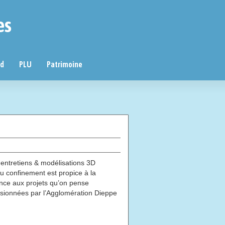
es
nd
PLU
Patrimoine
entretiens & modélisations 3D
du confinement est propice à la
nce aux projets qu’on pense
issionnées par l’Agglomération Dieppe