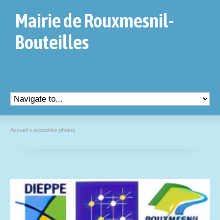
Mairie de Rouxmesnil-
Bouteilles
Accueil
»
exposition photos