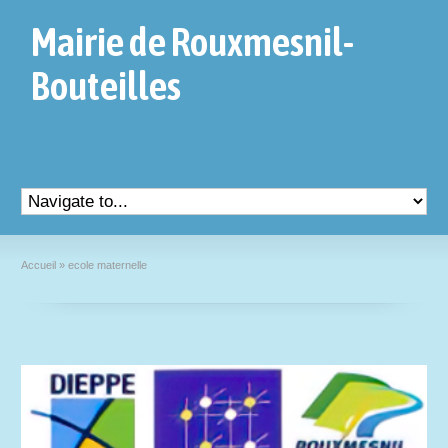
Mairie de Rouxmesnil-
Bouteilles
Accueil
»
ecole maternelle