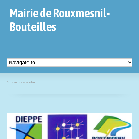
Mairie de Rouxmesnil-
Bouteilles
Accueil
»
conseiller