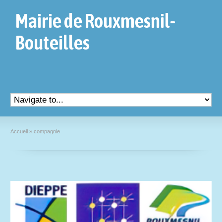
Mairie de Rouxmesnil-
Bouteilles
Accueil
»
compagnie