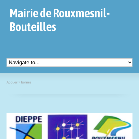
Mairie de Rouxmesnil-
Bouteilles
Accueil
»
bornes