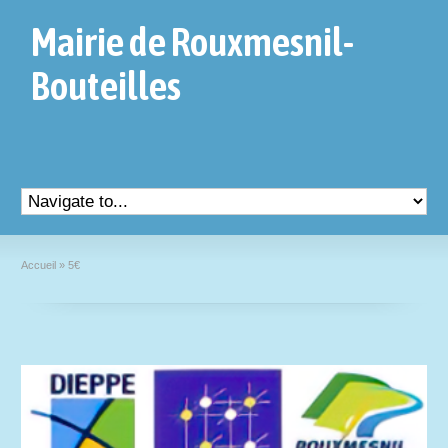
Mairie de Rouxmesnil-
Bouteilles
Accueil
»
5€