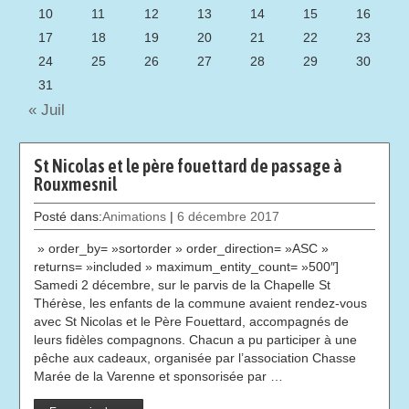
10
11
12
13
14
15
16
17
18
19
20
21
22
23
24
25
26
27
28
29
30
31
« Juil
St Nicolas et le père fouettard de passage à
Rouxmesnil
Posté dans:
Animations
|
6 décembre 2017
» order_by= »sortorder » order_direction= »ASC »
returns= »included » maximum_entity_count= »500″]
Samedi 2 décembre, sur le parvis de la Chapelle St
Thérèse, les enfants de la commune avaient rendez-vous
avec St Nicolas et le Père Fouettard, accompagnés de
leurs fidèles compagnons. Chacun a pu participer à une
pêche aux cadeaux, organisée par l’association Chasse
Marée de la Varenne et sponsorisée par …