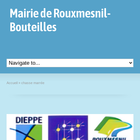
Mairie de Rouxmesnil-
Bouteilles
Accueil
»
chasse marrée