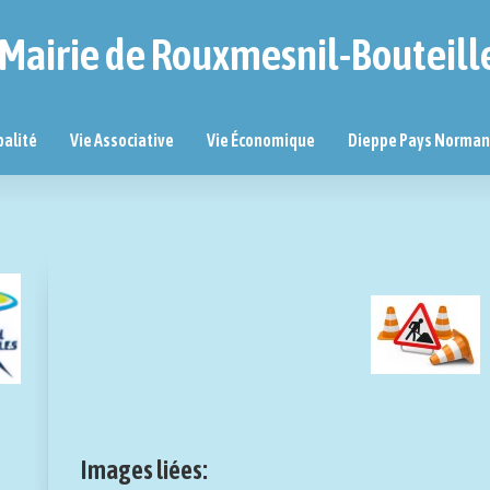
Mairie de Rouxmesnil-Bouteill
palité
Vie Associative
Vie Économique
Dieppe Pays Norma
Images liées: