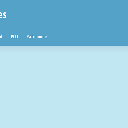
es
nd
PLU
Patrimoine