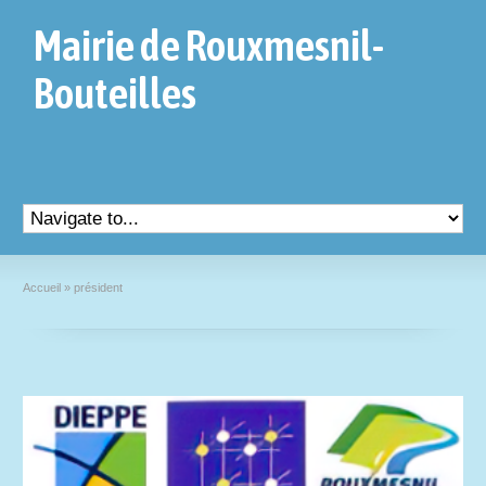
Mairie de Rouxmesnil-
Bouteilles
Accueil
»
président